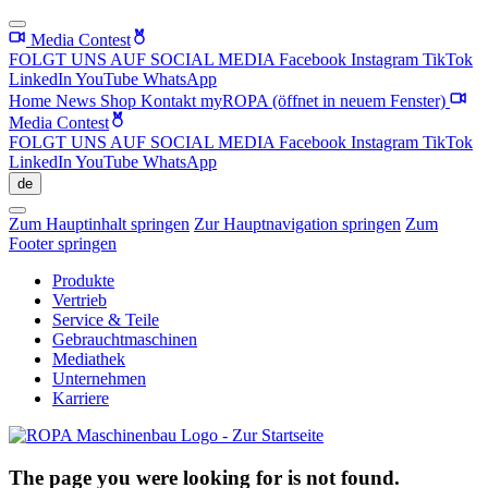
Media Contest
FOLGT UNS AUF SOCIAL MEDIA
Facebook
Instagram
TikTok
LinkedIn
YouTube
WhatsApp
Home
News
Shop
Kontakt
myROPA
(öffnet in neuem Fenster)
Media Contest
FOLGT UNS AUF SOCIAL MEDIA
Facebook
Instagram
TikTok
LinkedIn
YouTube
WhatsApp
de
Zum Hauptinhalt springen
Zur Hauptnavigation springen
Zum
Footer springen
Produkte
Vertrieb
Service & Teile
Gebrauchtmaschinen
Mediathek
Unternehmen
Karriere
The page you were looking for is not found.